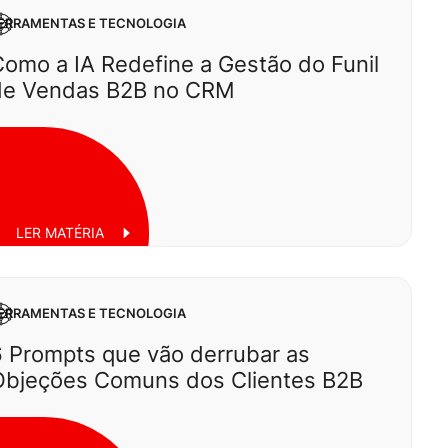
ERRAMENTAS E TECNOLOGIA
omo a IA Redefine a Gestão do Funil
de Vendas B2B no CRM
uinta, 10 de julho de 2025
LER MATÉRIA
ERRAMENTAS E TECNOLOGIA
6 Prompts que vão derrubar as
Objeções Comuns dos Clientes B2B
exta, 04 de julho de 2025