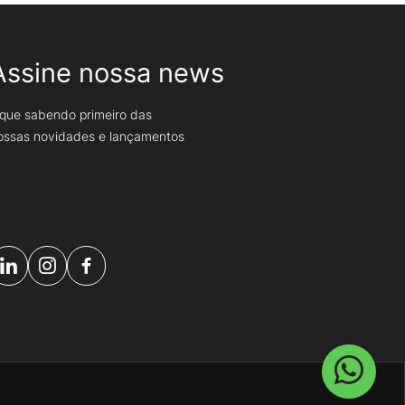
Assine nossa news
ique sabendo primeiro das
ossas novidades e lançamentos
ASSINAR
Seu melhor e-mail
Seu
melhor
-
ail