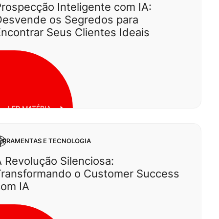
rospecção Inteligente com IA:
Desvende os Segredos para
exta, 22 de agosto de 2025
ncontrar Seus Clientes Ideais
LER MATÉRIA
ERRAMENTAS E TECNOLOGIA
 Revolução Silenciosa:
Transformando o Customer Success
com IA
uarta, 30 de julho de 2025