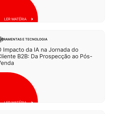
LER MATÉRIA
ERRAMENTAS E TECNOLOGIA
 Impacto da IA na Jornada do
liente B2B: Da Prospecção ao Pós-
uarta, 25 de junho de 2025
Venda
LER MATÉRIA