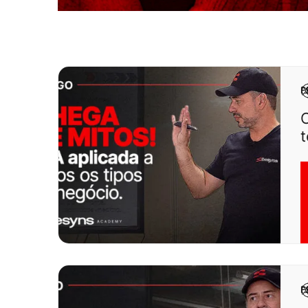
F
C
t
F