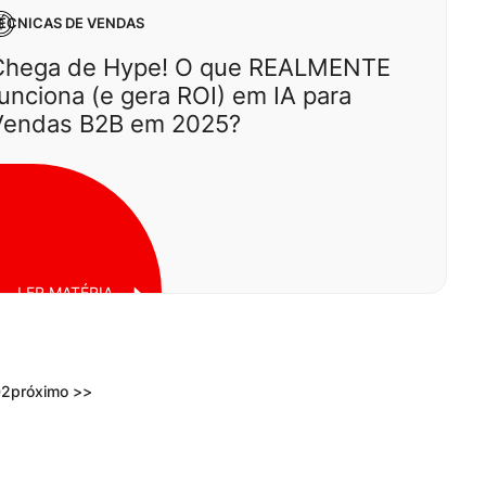
ÉCNICAS DE VENDAS
Chega de Hype! O que REALMENTE
unciona (e gera ROI) em IA para
Vendas B2B em 2025?
erça, 10 de junho de 2025
LER MATÉRIA
02
próximo >>
uarta, 28 de maio de 2025