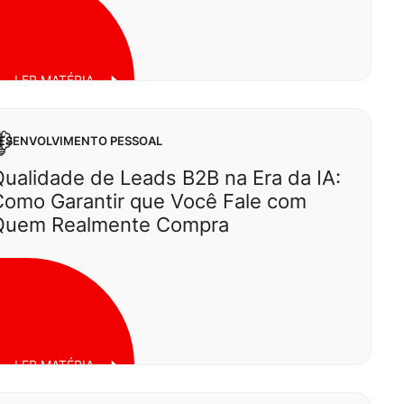
LER MATÉRIA
ESENVOLVIMENTO PESSOAL
ualidade de Leads B2B na Era da IA:
Como Garantir que Você Fale com
Quem Realmente Compra
exta, 25 de julho de 2025
LER MATÉRIA