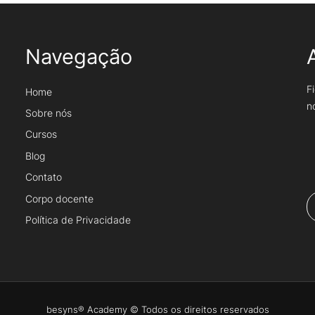
Navegação
F
Home
n
Sobre nós
Cursos
Blog
Contato
e
Corpo docente
m
Política de Privacidade
besyns® Academy © Todos os direitos reservados