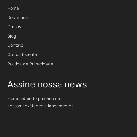
Home
Sobre nós
Cursos
Blog
Contato
Corpo docente
Política de Privacidade
Assine nossa news
Fique sabendo primeiro das
nossas novidades e lançamentos
ASSINAR
Seu melhor e-mail
Seu
melhor