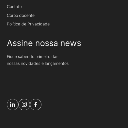
Contato
Corpo docente
Política de Privacidade
Assine nossa news
Fique sabendo primeiro das
nossas novidades e lançamentos
ASSINAR
Seu melhor e-mail
Seu
melhor
e-
mail